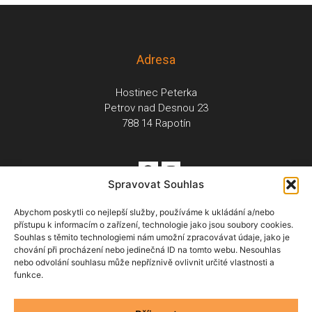
Adresa
Hostinec Peterka
Petrov nad Desnou 23
788 14 Rapotín
Spravovat Souhlas
Abychom poskytli co nejlepší služby, používáme k ukládání a/nebo
přístupu k informacím o zařízení, technologie jako jsou soubory cookies.
Souhlas s těmito technologiemi nám umožní zpracovávat údaje, jako je
Menu
chování při procházení nebo jedinečná ID na tomto webu. Nesouhlas
nebo odvolání souhlasu může nepříznivě ovlivnit určité vlastnosti a
Ubytování
O nás
Restaurace
Fotogalerie
Rezervace
funkce.
Lyžování
Okolí
Kontakt