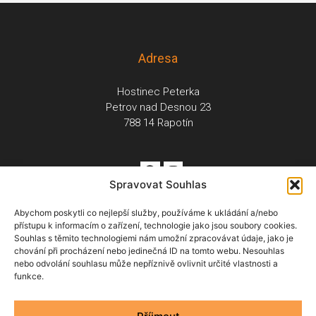
Adresa
Hostinec Peterka
Petrov nad Desnou 23
788 14 Rapotín
Spravovat Souhlas
Abychom poskytli co nejlepší služby, používáme k ukládání a/nebo
přístupu k informacím o zařízení, technologie jako jsou soubory cookies.
Souhlas s těmito technologiemi nám umožní zpracovávat údaje, jako je
Menu
chování při procházení nebo jedinečná ID na tomto webu. Nesouhlas
nebo odvolání souhlasu může nepříznivě ovlivnit určité vlastnosti a
Ubytování
O nás
Restaurace
Fotogalerie
Rezervace
funkce.
Lyžování
Okolí
Kontakt